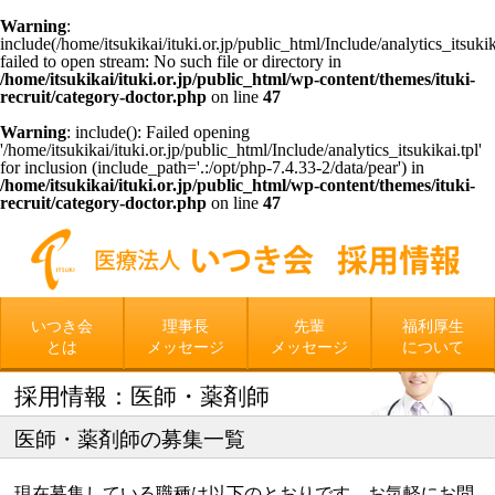
Warning
:
include(/home/itsukikai/ituki.or.jp/public_html/Include/analytics_itsukika
failed to open stream: No such file or directory in
/home/itsukikai/ituki.or.jp/public_html/wp-content/themes/ituki-
recruit/category-doctor.php
on line
47
Warning
: include(): Failed opening
'/home/itsukikai/ituki.or.jp/public_html/Include/analytics_itsukikai.tpl'
for inclusion (include_path='.:/opt/php-7.4.33-2/data/pear') in
/home/itsukikai/ituki.or.jp/public_html/wp-content/themes/ituki-
recruit/category-doctor.php
on line
47
いつき会
理事長
先輩
福利厚生
とは
メッセージ
メッセージ
について
採用情報：医師・薬剤師
医師・薬剤師の募集一覧
現在募集している職種は以下のとおりです。お気軽にお問