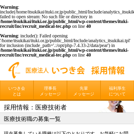
Warning
:
include(/home/itsukikai/ituki.or.jp/public_html/Include/analytics_itsukika
failed to open stream: No such file or directory in
/home/itsukikai/ituki.or.jp/public_html/wp-content/themes/ituki-
recruit/Inc/recruit_medical-tec.php
on line
40
Warning
: include(): Failed opening
'/home/itsukikai/ituki.or.jp/public_html/Include/analytics_itsukikai.tpl'
for inclusion (include_path='.:/opt/php-7.4.33-2/data/pear') in
/home/itsukikai/ituki.or.jp/public_html/wp-content/themes/ituki-
recruit/Inc/recruit_medical-tec.php
on line
40
いつき会
理事長
先輩
福利厚生
とは
メッセージ
メッセージ
について
採用情報：医療技術者
医療技術職の募集一覧
現在募集している職種は以下のとおりです。お気軽にお問